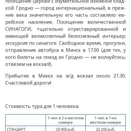
посещение церк­ви с изу­ми­тель­ной изюм­ной клад­
кой. Грод­но — го­род ин­тер­на­ци­о­наль­ный, в преж­
ние ве­ка зна­чи­тель­ную его часть со­став­ля­ло ев­
рей­ское на­се­ле­ние. По­се­ще­ние ве­ли­че­ствен­ной
СИНАГОГИ, тща­тель­но от­ре­ста­ври­ро­ван­ной и
имеющей ве­ли­ко­леп­ный белоснежный ин­те­рьер;
экскурсия по синагоге. Сво­бод­ное вре­мя, про­гул­ки,
отправление ав­то­бу­са в Минск в 17.00 (для тех, у
кого би­ле­ты на по­езд из Грод­но — не волнуйтесь:
отвезем на вок­зал!).
При­бы­тие в Минск на ж/д вок­зал око­ло 21.30.
Счастливой до­ро­ги!
Стоимость тура для 1 человека:
1 чел. в 2-х местном
1 чел. в 1-но
номере
местном номере
СТАНДАРТ
20 900 руб.
22 200 руб.