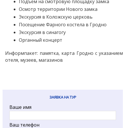
Подъем на смот­ро­вую пло­щад­ку зам­ка
Осмотр тер­ри­то­рии Но­во­го зам­ка
Экс­кур­сия в Коложскую цер­ковь
По­се­ще­ние Фар­но­го ко­сте­ла в Грод­но
Экс­кур­сия в си­на­го­гу
Ор­ган­ный кон­церт
Ин­форм­па­кет: па­мят­ка, кар­та Грод­но с ука­за­ни­ем
оте­ля, му­зеев, ма­га­зи­нов
ЗАЯВКА НА ТУР
Ваше имя
Ваш телефон