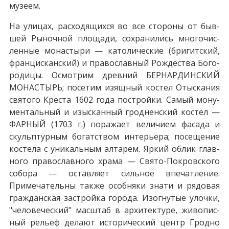
музеем.
На ули­цах, рас­хо­дя­щих­ся во все сто­ро­ны от быв­
шей Рыночной пло­ща­ди, со­хра­ни­лись мно­го­чис­
лен­ные мо­на­сты­ри — ка­то­ли­че­ские (бри­гит­ский,
фран­цис­кан­ский) и пра­во­слав­ный Рож­де­ства Бо­го­
ро­ди­цы. Осмотрим древний БЕРНАРДИНСКИЙ
МОНАСТЫРЬ; по­се­тим изящ­ный ко­стел Отыскания
святого Креста 1602 го­да постройки. Са­мый мо­ну­
мен­таль­ный и изыс­кан­ный грод­нен­ский ко­стел —
ФАРНЫЙ (1703 г.) по­ра­жа­ет ве­ли­чи­ем фа­са­да и
скульп­тур­ным бо­гат­ством ин­те­рье­ра; посещение
ко­сте­ла с уни­каль­ным ал­та­рем. Яркий об­лик глав­
но­го пра­во­слав­но­го хра­ма — Свято-Покровского
со­бо­ра — остав­ля­ет сильное впе­чат­ле­ние.
Примечательны так­же особ­ня­ки зна­ти и ря­до­вая
граж­дан­ская за­строй­ка го­ро­да. Изогнутые улоч­ки,
"че­ло­ве­че­ский" мас­штаб в ар­хи­тек­ту­ре, жи­во­пис­
ный ре­льеф де­ла­ют ис­то­ри­че­ский центр Грод­но