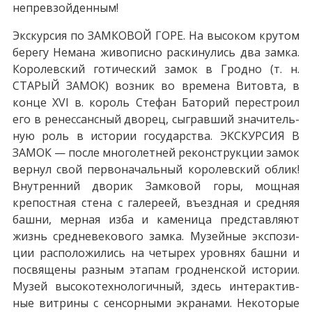
непревзойденным!
Экс­кур­сия по ЗАМКОВОЙ ГОРЕ. На вы­со­ком кру­том
бе­ре­гу Не­ма­на жи­во­пис­но рас­ки­ну­лись два зам­ка.
Ко­ро­лев­ский го­ти­че­ский за­мок в Грод­но (т. н.
СТАРЫЙ ЗАМОК) воз­ник во вре­ме­на Ви­то­вта, в
кон­це XVI в. ко­роль Сте­фан Ба­то­рий пе­ре­стро­ил
его в ре­нес­санс­ный дво­рец, сыг­рав­ший зна­чи­тель­
ную роль в ис­то­рии го­су­дар­ства. ЭКСКУРСИЯ В
ЗАМОК — по­сле многолетней ре­кон­струк­ции за­мок
вернул свой первоначальный королевский об­лик!
Внутренний дво­рик Зам­ко­вой го­ры, мощная
крепостная стена с галереей, въездная и средняя
баш­ни, мерная изба и каменица пред­став­ля­ют
жизнь сред­не­ве­ко­во­го зам­ка. Музейные экс­по­зи­
ции рас­по­ло­жи­лись на че­ты­рех уров­нях баш­ни и
по­свя­ще­ны разным этапам грод­нен­ской ис­то­рии.
Музей высокотехнологичный, здесь ин­тер­ак­тив­
ные витрины с сенсорными экранами. Не­ко­то­рые