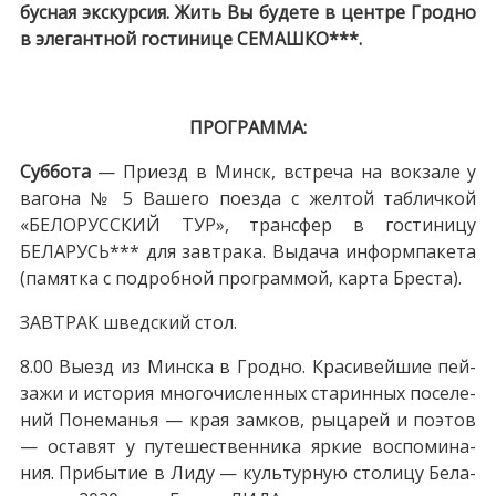
бус­ная экскурсия. Жить Вы бу­де­те в цен­тре Грод­но
в эле­гант­ной го­сти­ни­це СЕМАШКО***.
ПРОГРАММА:
Суб­бо­та
— При­езд в Минск, встре­ча на вок­за­ле у
ва­го­на № 5 Ва­ше­го по­ез­да с жел­той таб­лич­кой
«БЕЛОРУССКИЙ ТУР», транс­фер в го­сти­ни­цу
БЕЛАРУСЬ*** для зав­тра­ка. Вы­да­ча ин­форм­па­ке­та
(па­мят­ка с по­дроб­ной про­грам­мой, кар­та Бре­ста).
ЗАВ­ТРАК швед­ский стол.
8.00 Выезд из Мин­ска в Грод­но. Красивейшие пей­
за­жи и ис­то­рия мно­го­чис­лен­ных ста­рин­ных по­се­ле­
ний По­не­ма­нья — края зам­ков, ры­ца­рей и по­этов
— оста­вят у пу­те­ше­ствен­ни­ка яр­кие вос­по­ми­на­
ния. При­бы­тие в Ли­ду — культурную сто­ли­цу Бе­ла­