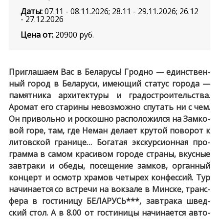
Даты:
07.11 - 08.11.2026; 28.11 - 29.11.2026; 26.12
- 27.12.2026
Цена от:
20900
руб.
Приглашаем Вас в Бе­ла­русь! Грод­но — един­ствен­
ный го­род в Бе­ла­ру­си, имею­щий ста­тус го­ро­да —
па­мят­ни­ка ар­хи­тек­ту­ры и гра­до­стро­и­тель­ства.
Аромат его ста­ри­ны не­воз­мож­но спу­тать ни с чем.
Он при­воль­но и рос­кош­но рас­по­ло­жил­ся на Зам­ко­
вой го­ре, там, где Не­ман де­ла­ет кру­той по­во­рот к
ли­тов­ской гра­ни­це… Бо­га­тая экс­кур­си­он­ная про­
грам­ма в са­мом кра­си­вом го­ро­де стра­ны, вкус­ные
завтраки и обе­ды, посещение зам­ков, органный
кон­церт и осмотр хра­мов че­ты­рех кон­фес­сий. Тур
на­чи­на­ет­ся со встре­чи на вок­за­ле в Мин­ске, транс­
фе­ра в го­сти­ни­цу БЕЛАРУСЬ***, зав­тра­ка швед­
ский стол. А в 8.00 от го­сти­ни­цы на­чи­на­ет­ся ав­то­