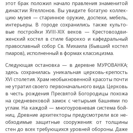
этот брак положил на­ча­ло правления зна­ме­ни­той
ди­на­стии Ягел­ло­нов. Вы уви­ди­те бо­га­тую кол­лек­
цию му­зея — ста­рин­ное ору­жие, до­спе­хи, ме­бель,
ин­те­рье­ры. В го­ро­де со­хра­ни­лись так­же куль­то­
вые постройки ХVIII-XIX ве­ков — Кре­сто­воз­дви­
жен­ский ко­стел в сти­ле ба­рок­ко и ка­фед­раль­ный
пра­во­слав­ный со­бор Св. Ми­ха­и­ла (быв­ший ко­стел
пи­а­ров), ис­пол­нен­ный в фор­мах клас­си­циз­ма.
Следующая оста­нов­ка — в де­рев­не МУРОВАНКА;
здесь со­хра­ни­лась уни­каль­ная церковь-крепость
ХVI сто­ле­тия. Храм не­обык­но­вен­ной кра­со­ты по­чти
не утра­тил сво­е­го пер­во­на­чаль­но­го ви­да. Церковь
в честь рож­де­ния Пре­свя­той Бо­го­ро­ди­цы по­хо­жа
на сред­не­ве­ко­вой за­мок с че­тырь­мя баш­ня­ми по
уг­лам. На каж­дой — мно­го­уров­не­вая си­сте­ма бой­
ниц. Древ­ние ар­хи­тек­то­ры преду­смот­ре­ли все не­
об­хо­ди­мые за­щит­ные со­ору­же­ния: от тол­щи­ны
стен до всех тре­бу­ю­щих­ся уров­ней обо­ро­ны. Даже