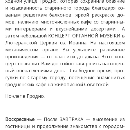
ход­ной ули­це Грод­но, ко­то­рая со­хра­ни­ла оба­я­ние
и изыс­кан­ность ста­рин­но­го го­ро­да благодаря ко­
ва­ным ре­шет­кам бал­ко­нов, яр­кой рас­крас­ке до­
мов, на­ли­чию мно­го­чис­лен­ных ка­фе со ста­рин­ны­
ми ин­те­рье­ра­ми и вкус­ней­ши­ми де­сер­та­ми… А
затем не­боль­шой КОНЦЕРТ ОР­ГАН­НОЙ МУЗЫКИ в
Лютеранской Церкви св. Иоан­на. На на­сто­я­щем
механическом органе Вы услы­ши­те раз­лич­ные
произведения — от клас­си­ки до джа­за. Этот кон­
церт поз­во­лит Вам до­стой­но завершить на­сы­щен­
ный впе­чат­ле­ни­я­ми день… Сво­бод­ное вре­мя, про­
гул­ки по Ста­ро­му го­ро­ду, посещение зна­ме­ни­тых
гродненских ка­фе на жи­во­пис­ной Со­вет­ской.
Ноч­лег в Грод­но.
Вос­кре­се­нье
— После ЗАВТРАКА — вы­се­ле­ние из
го­сти­ни­цы и про­дол­же­ние зна­ком­ства с городом-