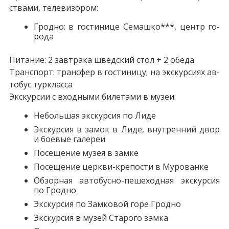
ства­ми, те­ле­ви­зо­ром:
Грод­но: в го­сти­ни­це Семашко***, центр го­
ро­да
Питание: 2 зав­тра­ка швед­ский стол + 2 обе­да
Транс­порт: транс­фер в го­сти­ни­цу; на экс­кур­си­ях ав­
то­бус турк­лас­са
Экскурсии с вход­ны­ми би­ле­та­ми в му­зеи:
Небольшая экскурсия по Ли­де
Экс­кур­сия в за­мок в Ли­де, внут­рен­ний двор
и боевые галереи
По­се­ще­ние му­зея в зам­ке
По­се­ще­ние церкви-крепости в Мурованке
Об­зор­ная автобусно-пешеходная экскурсия
по Грод­но
Экс­кур­сия по Зам­ко­вой го­ре Грод­но
Экс­кур­сия в му­зей Старого зам­ка