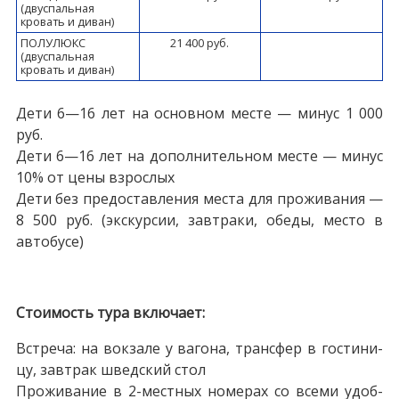
(двуспальная
кровать и диван)
ПОЛУЛЮКС
21 400 руб.
(двуспальная
кровать и диван)
Дети 6—16 лет на основном месте — минус 1 000
руб.
Дети 6—16 лет на дополнительном месте — минус
10% от цены взрослых
Дети без предоставления места для проживания —
8 500 руб. (экскурсии, завтраки, обеды, место в
автобусе)
Сто­и­мость ту­ра вклю­ча­ет:
Встреча: на вок­за­ле у ва­го­на, транс­фер в го­сти­ни­
цу, завтрак швед­ский стол
Про­жи­ва­ние в 2-местных но­ме­рах со все­ми удоб­