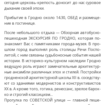
се­год­ня церковь-крепость до­но­сит до нас су­ро­вое
ды­ха­ние сво­ей эпо­хи.
При­бы­тие в Грод­но око­ло 14.30, ОБЕД и раз­ме­ще­
ние в го­сти­ни­це.
После не­боль­шо­го от­ды­ха — Об­зор­ная автобусно-
пешеходная ЭКСКУРСИЯ ПО ГРОДНО, ко­то­рая по­
зна­ко­мит Вас с па­мят­ни­ка­ми города-музея. В про­
шлом го­род вы­пол­нял роль сто­ли­цы Ре­чи Поспо­
ли­той, с ним свя­за­ны судь­бо­нос­ные со­бы­тия на­шей
ис­то­рии. В историко-культурном на­сле­дии Грод­но
ве­ду­щую роль иг­ра­ют за­ме­ча­тель­ные ар­хи­тек­тур­
ные ан­сам­бли раз­лич­ных эпох и сти­лей. По­строй­ки
грод­нен­ской ар­хи­тек­тур­ной шко­лы XII в. со­сед­ству­
ют со зда­ни­я­ми мо­дер­ни­стов и кон­струк­ти­ви­стов
XX в. А кроме то­го, го­ти­ка, ре­нес­санс, зре­лое ба­рок­
ко и стро­гий клас­си­цизм…
Прогулка по СОВЕТСКОЙ ули­це — глав­ной пе­ше­