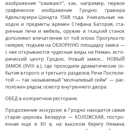
изображения "оживают", как, на­при­мер, пер­вое
гра­фи­че­ское изображение Грод­но: гравюра
Адельгаузера-Цюндта 1568 го­да. Уникальные на­
ход­ки и пред­ме­ты вре­мен Стефана Батория, ста­
рин­ные пе­чи и ме­бель, ору­жие и ткацкий станок
до­пол­ня­ют впе­чат­ле­ние от той эпо­хи. Прогулка по
галерее, подъ­ем на ОБЗОРНУЮ пло­щад­ку зам­ка —
с нее от­кры­ва­ют­ся чу­дес­ные ви­ды на Не­ман, ис­то­
ри­че­ский центр Грод­но, Но­вый за­мок… НОВЫЙ
ЗАМОК (XVIII в.), где про­хо­ди­ли дра­ма­ти­че­ские со­
бы­тия вто­ро­го и тре­тье­го раз­де­лов Ре­чи Поспо­ли­
той — так на­зы­ва­е­мый "мол­ча­ли­вый сейм" — рас­
по­ло­жен ря­дом; осмотр внут­рен­не­го дво­ра.
ОБЕД в ко­ло­рит­ном ре­сто­ра­не.
Продолжение экс­кур­сии: в Грод­но на­хо­дит­ся са­мая
ста­рая цер­ковь Бе­ла­ру­си — КОЛОЖСКАЯ, по­стро­
ен­ная еще в XII в. на вы­со­ком бе­ре­гу Не­ма­на;