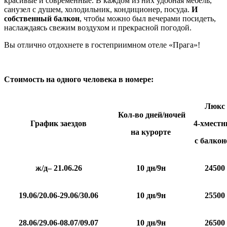
красивые и современные. В каждом из них удобная мебель,
санузел с душем, холодильник, кондиционер, посуда.
И
собственный балкон
, чтобы можно был вечерами посидеть,
наслаждаясь свежим воздухом и прекрасной погодой.
Вы отлично отдохнете в гостеприимном отеле «Прага»!
Стоимость на одного человека в номере:
Люкс
Кол-во дней/ночей
График
заездов
4-хмест
на курорте
с балко
ж/д– 21.06.26
10 дн/9н
24500
19.06/20.06-29.06/30.06
10 дн/9н
25500
28.06/29.06-08.07/09.07
10 дн/9н
26500