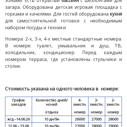
зонами. Есть открытый
бассейн
с шезлонгами для
загара. Оборудована детская игровая площадка с
горками и качелями. Для гостей оборудована
кухня
для самостоятельной готовки с необходимым
набором посуды и техники
Номера: 2-х, 3-х, 4-х местные стандартные номера.
В номере: туалет, умывальник и душ, ТВ,
холодильник, кондиционер. Перед каждым
номером терраса, где установлены стульчики и
столик.
Стоимость указана на одного человека в номере:
График
Количество дней/
4-
3-
2-
заездов
ночей
хместн.
хместн.
хместн.
отдыха
номер
номер
номер
ж/д –14.06.26
10 дн/9н
26000
27000
28000
12.06 – 23.06
10 дн/9н
27000
28000
29000