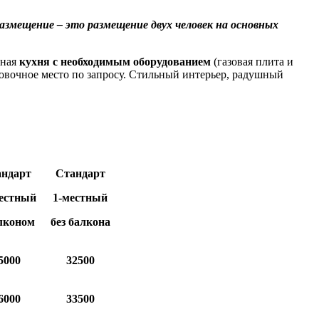
азмещение – это размещение двух человек на основных
бная
кухня
с необходимым оборудованием
(газовая плита и
ковочное место по запросу. Стильный интерьер, радушный
ндарт
Стандарт
естный
1-местный
алконом
без балкона
5000
32500
6000
33500