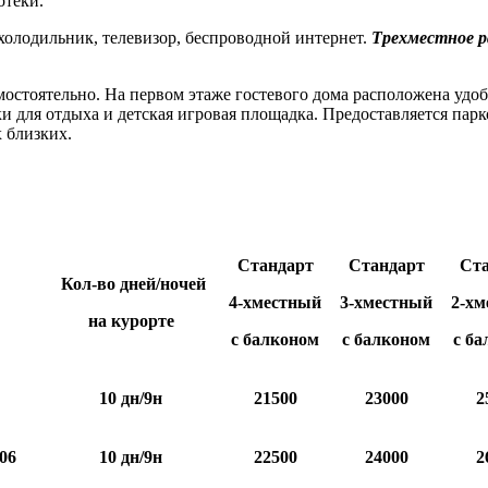
отеки.
 холодильник, телевизор, беспроводной интернет.
Трехместное р
мостоятельно. На первом этаже гостевого дома расположена удо
и для отдыха и детская игровая площадка. Предоставляется пар
 близких.
Стандарт
Стандарт
Ста
Кол-во дней/ночей
4-хместный
3-хместный
2-хм
на курорте
с балконом
с балконом
с б
10 дн/9н
21500
23000
2
.06
10 дн/9н
22500
24000
2