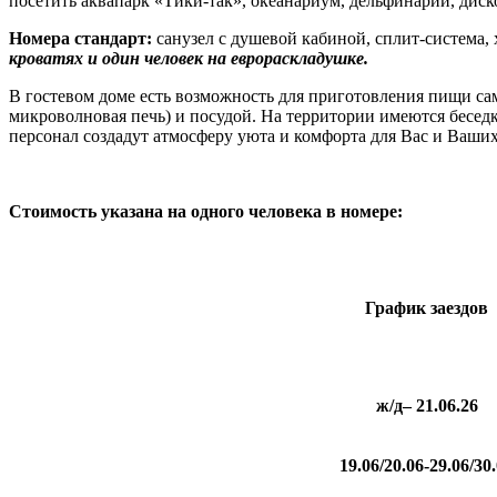
посетить аквапарк «Тики-так», океанариум, дельфинарий, диск
Номера стандарт:
санузел с душевой кабиной, сплит-система,
кроватях и один человек на еврораскладушке.
В гостевом доме есть возможность для приготовления пищи са
микроволновая печь) и посудой. На территории имеются беседк
персонал создадут атмосферу уюта и комфорта для Вас и Ваших
Стоимость указана на одного человека в номере:
График
заездов
ж/д– 21.06.26
19.06/20.06-29.06/30